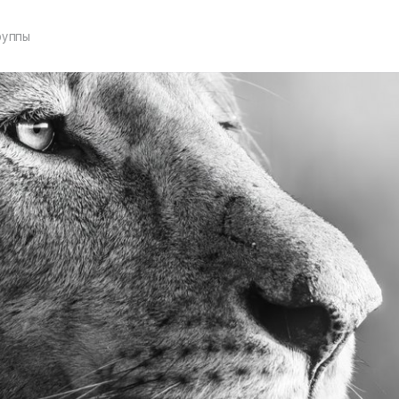
руппы