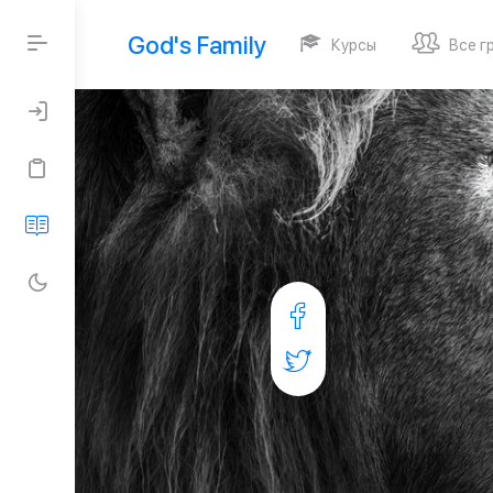
God's Family
Курсы
Все г