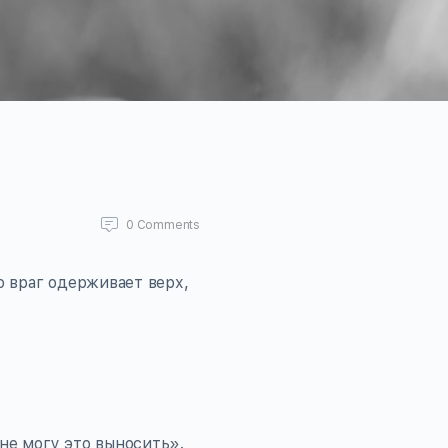
0
Comments
то враг одерживает верх,
 не могу это выносить».