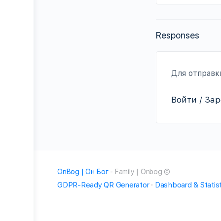
Responses
Для отправ
Войти / За
OnBog | Он Бог
- Family | Onbog ©
GDPR-Ready QR Generator
·
Dashboard & Statist