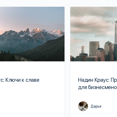
с: Ключи к славе
Надин Краус: П
для бизнесмено
Дарья