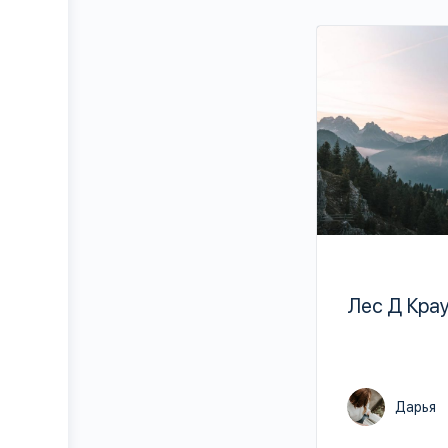
Лес Д Крау
Дарья