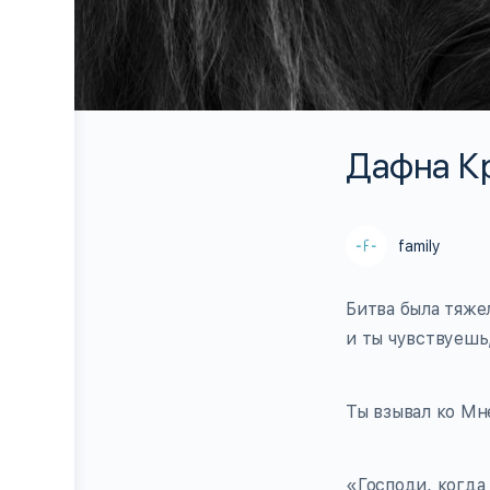
Дафна Кр
family
Битва была тяжел
и ты чувствуешь
Ты взывал ко Мн
«Господи, когда