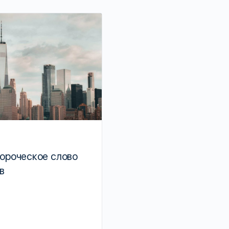
ророческое слово
Уильям Кучча: Битва 
в
Дарья